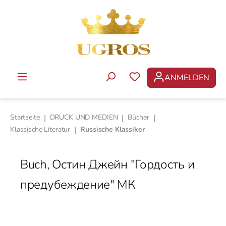
Zum Hauptinhalt springen
ANMELDEN
DU HAST 0 PRODUKTE 
Startseite
|
DRUCK UND MEDIEN
|
Bücher
|
Klassische Literatur
|
Russische Klassiker
Buch, Остин Джейн "Гордость и
предубеждение" МК
Bildergalerie überspringen