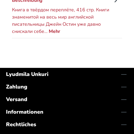
Beschreibung
Книга в твёрдом переплёте, 416 стр. Книги
знаменитой на весь мир английской
писательницы Джейн Остин уже давно
снискали себе…
Mehr
Lyudmila Unkuri
Zahlung
Versand
Informationen
Rechtliches