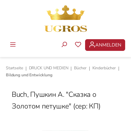
Zum Hauptinhalt springen
ANMELDEN
DU HAST 0 PRODUKTE 
Startseite
|
DRUCK UND MEDIEN
|
Bücher
|
Kinderbücher
|
Bildung und Entwicklung
Buch, Пушкин A. "Сказка о
Золотом петушке" (сер: КП)
Bildergalerie überspringen