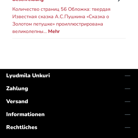
Количество страниц 56 Обложка: твердая
Известная сказка А.С.Пушкина «Сказка о
Золотом петушке» проиллюстрирована
великолепны…
Mehr
Lyudmila Unkuri
Zahlung
Versand
Informationen
Rechtliches