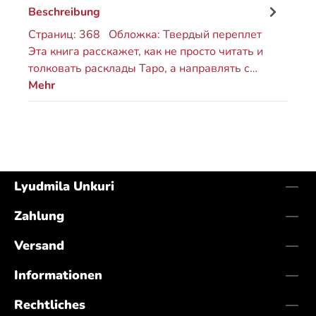
Beschreibung
Страниц: 368 Обложка: Твердый переплет
Эта книга расскажет, как не просто читать и
толковать расклады Таро, а направлять с…
Mehr
Lyudmila Unkuri
Zahlung
Versand
Informationen
Rechtliches