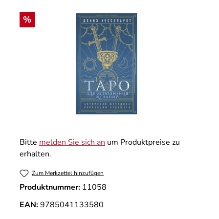
Bildergalerie überspringen
Rabatt
%
Bitte
melden Sie sich an
um Produktpreise zu
erhalten.
Zum Merkzettel hinzufügen
Produktnummer:
11058
EAN:
9785041133580