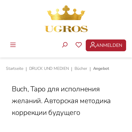
Zum Hauptinhalt springen
ANMELDEN
DU HAST 0 PRODUKTE 
Startseite
|
DRUCK UND MEDIEN
|
Bücher
|
Angebot
Buch, Таро для исполнения
желаний. Авторская методика
коррекции будущего