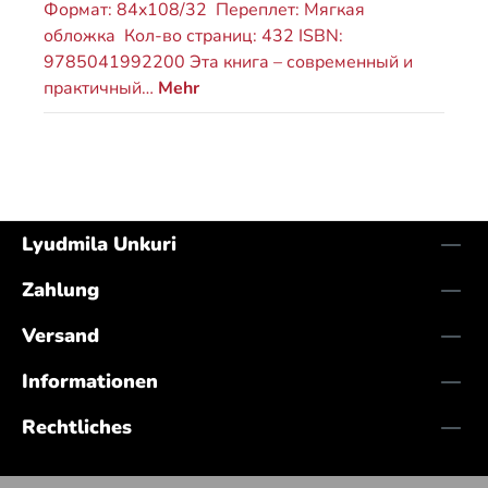
Формат: 84x108/32 Переплет: Мягкая
обложка Кол-во страниц: 432 ISBN:
9785041992200 Эта книга – современный и
практичный…
Mehr
Lyudmila Unkuri
Zahlung
Versand
Informationen
Rechtliches