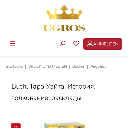
Zum Hauptinhalt springen
ANMELDEN
DU HAST 0 PRODUKTE 
Startseite
|
DRUCK UND MEDIEN
|
Bücher
|
Angebot
Buch, Таро Уэйта. История,
толкование, расклады
Bildergalerie überspringen
Rabatt