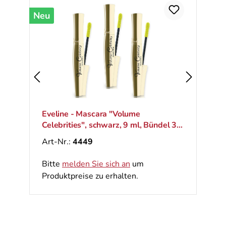
Neu
N
Eveline - Mascara "Volume
D
Celebrities", schwarz, 9 ml, Bündel 3
St.
Art-Nr.:
4449
Bitte
melden Sie sich an
um
Produktpreise zu erhalten.