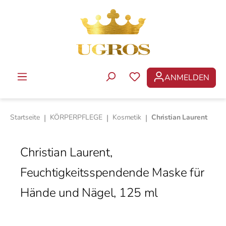
Zum Hauptinhalt springen
ANMELDEN
DU HAST 0 PRODUKTE 
Startseite
|
KÖRPERPFLEGE
|
Kosmetik
|
Christian Laurent
Christian Laurent,
Feuchtigkeitsspendende Maske für
Hände und Nägel, 125 ml