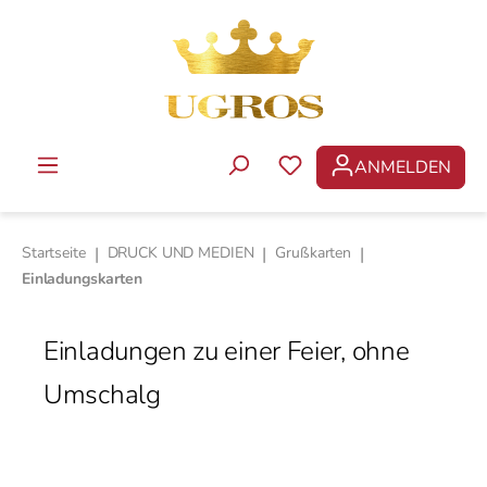
Zum Hauptinhalt springen
ANMELDEN
DU HAST 0 PRODUKTE 
Startseite
|
DRUCK UND MEDIEN
|
Grußkarten
|
Einladungskarten
Einladungen zu einer Feier, ohne
Umschalg
Bildergalerie überspringen