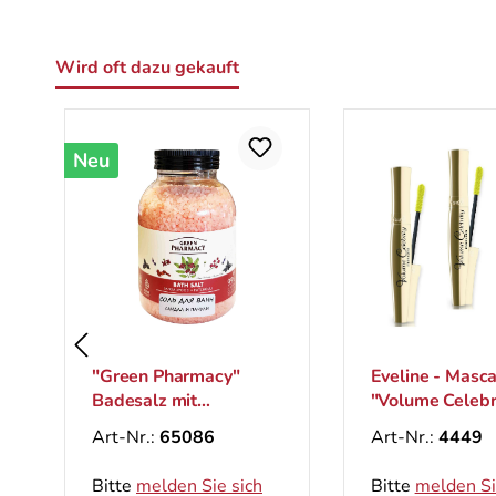
Wird oft dazu gekauft
Produktgalerie überspringen
Neu
"Green Pharmacy"
Eveline - Masc
Badesalz mit
"Volume Celebri
Sandelholz und
schwarz, 9 ml,
Art-Nr.:
65086
Art-Nr.:
4449
Patschuli mit Deckel,
3 St.
1000 g
Bitte
melden Sie sich
Bitte
melden Si