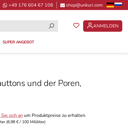
+49 176 604 67 108
shop@unkuri.com
ANMELDEN
DU HAST 0 PRODUKTE 
SUPER ANGEBOT
uttons und der Poren,
Sie sich an
um Produktpreise zu erhalten.
iter
(6,98 € / 100 Milliliter)