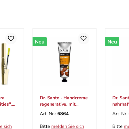
Neu
Neu
ara
Dr. Sante - Handcreme
Dr. Sante - Handc
ties",
regenerative, mit
nahrhaft
 Bündel
Arganöl, 30 ml
Sheabut
Art-Nr.:
6864
Art-Nr.
e sich
Bitte
melden Sie sich
Bitte
me