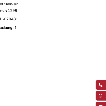
tel hinzufügen
mer:
1299
16070481
ackung:
1