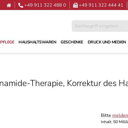
+49 911 322 488 0
+49 911 322 444 41
PFLEGE
HAUSHALTSWAREN
GESCHENKE
DRUCK UND MEDIEN
namide-Therapie, Korrektur des Ha
Bitte
melden 
Inhalt:
50 Millil