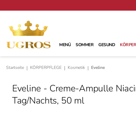
m Hauptinhalt springen
Zur Suche springen
Zur Hauptnavigation springen
MENÜ
SOMMER
GESUND
KÖRPER
Startseite
|
KÖRPERPFLEGE
|
Kosmetik
|
Eveline
Eveline - Creme-Ampulle Niaci
Tag/Nachts, 50 ml
Bildergalerie überspringen