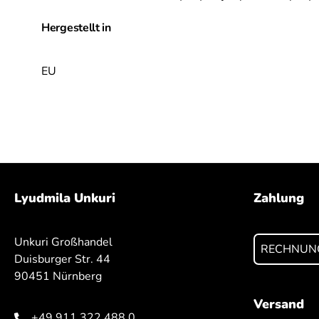
Hergestellt in
EU
Lyudmila Unkuri
Zahlung
Unkuri Großhandel
RECHNUN
Duisburger Str. 44
90451 Nürnberg
Versand
+49 911 322 488 0