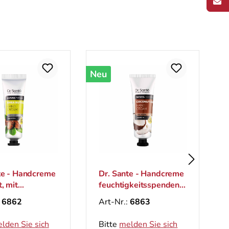
Neu
reme
Dr. Sante - Handcreme
, mit
feuchtigkeitsspendend,
ter, 30 ml
mit Kokosöl, 30 ml
:
6862
Art-Nr.:
6863
lden Sie sich
Bitte
melden Sie sich