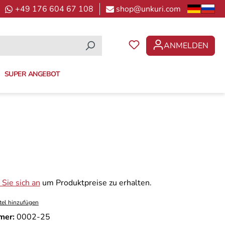
+49 176 604 67 108
shop@unkuri.com
ANMELDEN
DU HAST 0 PRODUKTE 
SUPER ANGEBOT
Sie sich an
um Produktpreise zu erhalten.
tel hinzufügen
mer:
0002-25