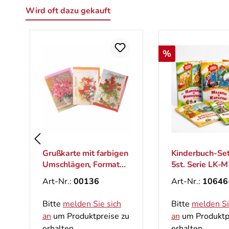
Wird oft dazu gekauft
Produktgalerie überspringen
Rabatt
%
Grußkarte mit farbigen
Kinderbuch-Set
Umschlägen, Format
5st. Serie LK-M
B6
Art-Nr.:
00136
Art-Nr.:
10646
Bitte
melden Sie sich
Bitte
melden Si
an
um Produktpreise zu
an
um Produktp
erhalten.
erhalten.