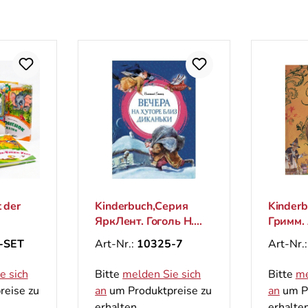
 der
Kinderbuch,Серия
Kinderb
ЯркЛент. Гоголь Н.
Гримм.
"Вечера на хуторе
сказки
-SET
Art-Nr.:
10325-7
Art-Nr.
близ Диканьки"
сказоч
e sich
Bitte
melden Sie sich
Bitte
me
reise zu
an
um Produktpreise zu
an
um Pr
erhalten.
erhalten