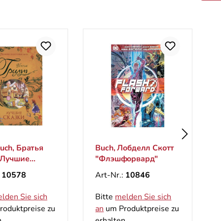
uch, Братья
Buch, Лобделл Скотт
 Лучшие
"Флэшфорвард"
 (Великие
:
10578
Art-Nr.:
10846
ники мира)
lden Sie sich
Bitte
melden Sie sich
oduktpreise zu
an
um Produktpreise zu
.
erhalten.