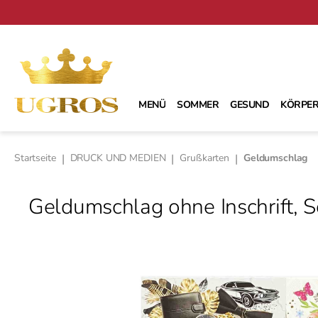
m Hauptinhalt springen
Zur Suche springen
Zur Hauptnavigation springen
MENÜ
SOMMER
GESUND
KÖRPER
Startseite
|
DRUCK UND MEDIEN
|
Grußkarten
|
Geldumschlag
Geldumschlag оhne Inschrift, S
Bildergalerie überspringen