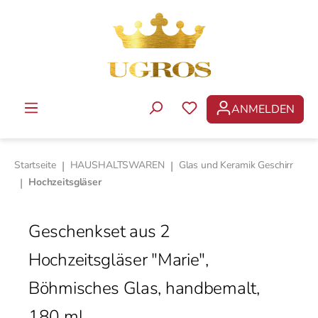
Zum Hauptinhalt springen
ANMELDEN
DU HAST 0 PRODUKTE 
Startseite
|
HAUSHALTSWAREN
|
Glas und Keramik Geschirr
|
Hochzeitsgläser
Geschenkset aus 2
Hochzeitsgläser "Marie",
Böhmisches Glas, handbemalt,
180 ml