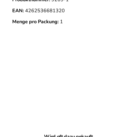
EAN:
4262536681320
Menge pro Packung:
1
Produktgalerie überspringen
Wird oft dazu gekauft