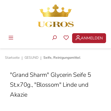
Zum Hauptinhalt springen
ANMELDEN
DU HAST 0 PRODUKTE 
Startseite
|
GESUND
|
Seife, Reinigungsmittel
"Grand Sharm" Glycerin Seife 5
St.x70g., "Blossom" Linde und
Akazie