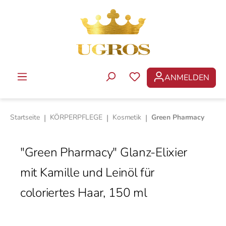
Zum Hauptinhalt springen
ANMELDEN
DU HAST 0 PRODUKTE 
Startseite
|
KÖRPERPFLEGE
|
Kosmetik
|
Green Pharmacy
"Green Pharmacy" Glanz-Elixier
mit Kamille und Leinöl für
coloriertes Haar, 150 ml