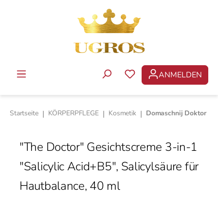
Zum Hauptinhalt springen
ANMELDEN
DU HAST 0 PRODUKTE 
Startseite
|
KÖRPERPFLEGE
|
Kosmetik
|
Domaschnij Doktor
"The Doctor" Gesichtscreme 3-in-1
"Salicylic Acid+B5", Salicylsäure für
Hautbalance, 40 ml