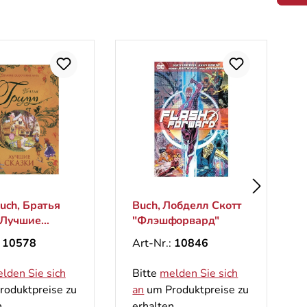
uch, Братья
Buch, Лобделл Скотт
 Лучшие
"Флэшфорвард"
 (Великие
:
10578
Art-Nr.:
10846
ники мира)
lden Sie sich
Bitte
melden Sie sich
oduktpreise zu
an
um Produktpreise zu
.
erhalten.