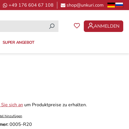
+49 176 604 67 108
shop@unkuri.com
ANMELDEN
DU HAST 0 PRODUKTE 
SUPER ANGEBOT
Sie sich an
um Produktpreise zu erhalten.
tel hinzufügen
mer:
0005-R20