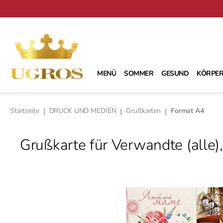
m Hauptinhalt springen
Zur Suche springen
Zur Hauptnavigation springen
MENÜ
SOMMER
GESUND
KÖRPER
Startseite
|
DRUCK UND MEDIEN
|
Grußkarten
|
Format A4
Grußkarte für Verwandte (alle),
Bildergalerie überspringen