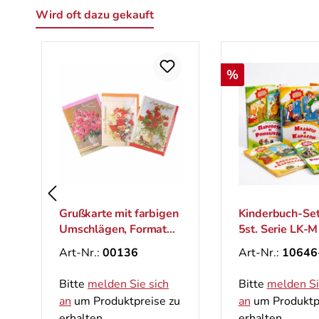
Wird oft dazu gekauft
Produktgalerie überspringen
Rabatt
%
Grußkarte mit farbigen
Kinderbuch-Set
Umschlägen, Format
5st. Serie LK-M
B6
Art-Nr.:
00136
Art-Nr.:
10646
Bitte
melden Sie sich
Bitte
melden Si
an
um Produktpreise zu
an
um Produktp
erhalten.
erhalten.