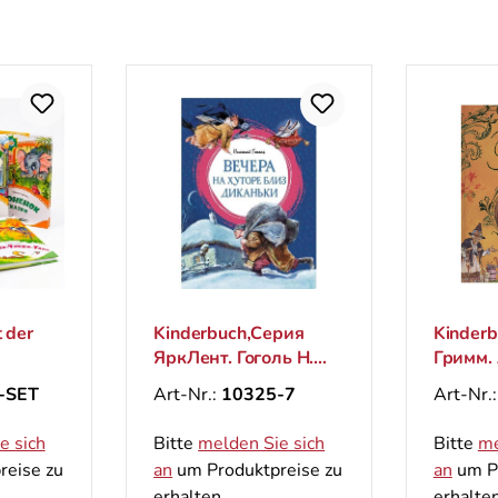
 der
Kinderbuch,Серия
Kinderb
ЯркЛент. Гоголь Н.
Гримм.
"Вечера на хуторе
сказки
-SET
Art-Nr.:
10325-7
Art-Nr.
близ Диканьки"
сказоч
e sich
Bitte
melden Sie sich
Bitte
me
reise zu
an
um Produktpreise zu
an
um Pr
erhalten.
erhalten