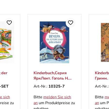
 der
Kinderbuch,Серия
Kinderb
ЯркЛент. Гоголь Н.
Гримм.
"Вечера на хуторе
сказки
-SET
Art-Nr.:
10325-7
Art-Nr.
близ Диканьки"
сказоч
e sich
Bitte
melden Sie sich
Bitte
me
reise zu
an
um Produktpreise zu
an
um Pr
erhalten.
erhalten