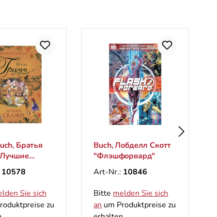
uch, Братья
Buch, Лобделл Скотт
 Лучшие
"Флэшфорвард"
 (Великие
:
10578
Art-Nr.:
10846
ники мира)
lden Sie sich
Bitte
melden Sie sich
oduktpreise zu
an
um Produktpreise zu
.
erhalten.