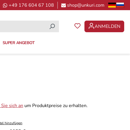
+49 176 604 67 108
shop@unkuri.com
ANMELDEN
DU HAST 0 PRODUKTE 
SUPER ANGEBOT
Sie sich an
um Produktpreise zu erhalten.
tel hinzufügen