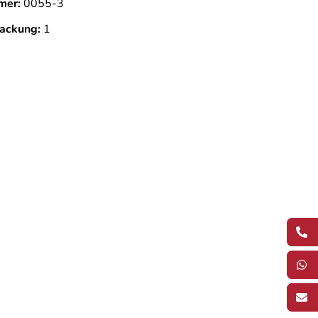
mer:
0055-3
ackung:
1