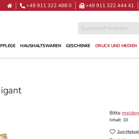
+49 911 322 488 0
+49 911 322 444 41
PFLEGE
HAUSHALTSWAREN
GESCHENKE
DRUCK UND MEDIEN
Gigant
Bitte
melden 
Inhalt:
10
Zum Merkzet