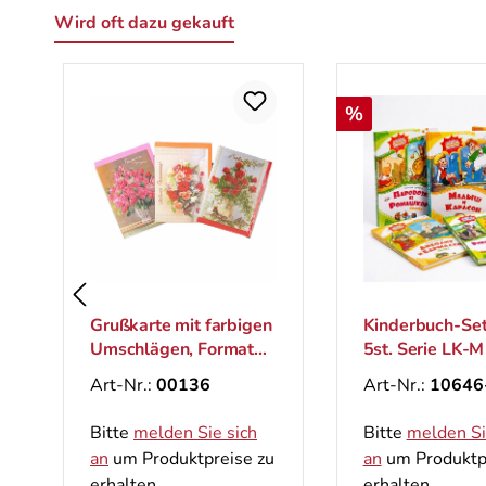
Wird oft dazu gekauft
Produktgalerie überspringen
Rabatt
%
Grußkarte mit farbigen
Kinderbuch-Set
Umschlägen, Format
5st. Serie LK-M
B6
Art-Nr.:
00136
Art-Nr.:
10646
Bitte
melden Sie sich
Bitte
melden Si
an
um Produktpreise zu
an
um Produktp
erhalten.
erhalten.