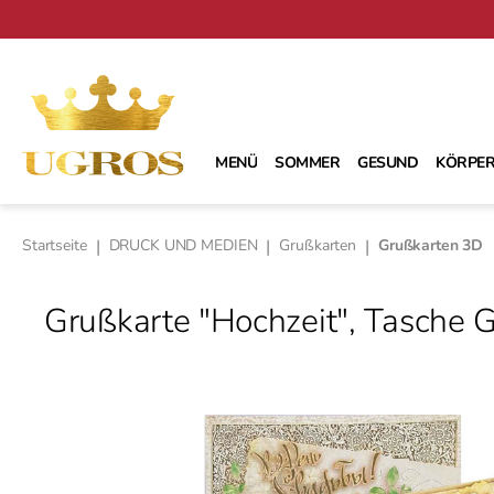
m Hauptinhalt springen
Zur Suche springen
Zur Hauptnavigation springen
MENÜ
SOMMER
GESUND
KÖRPER
Startseite
|
DRUCK UND MEDIEN
|
Grußkarten
|
Grußkarten 3D
Grußkarte "Hochzeit", Tasche 
Bildergalerie überspringen