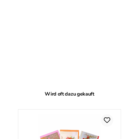
Produktgalerie überspringen
Wird oft dazu gekauft
Ra
%