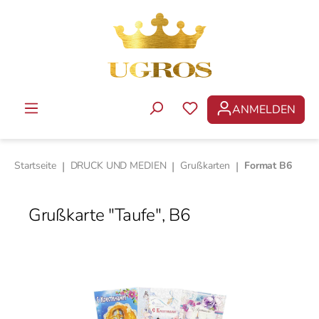
Zum Hauptinhalt springen
ANMELDEN
DU HAST 0 PRODUKTE 
Startseite
|
DRUCK UND MEDIEN
|
Grußkarten
|
Format B6
Grußkarte "Taufe", B6
Bildergalerie überspringen