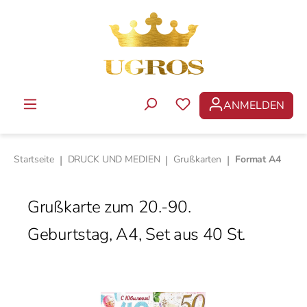
Zum Hauptinhalt springen
ANMELDEN
DU HAST 0 PRODUKTE 
Startseite
|
DRUCK UND MEDIEN
|
Grußkarten
|
Format A4
Grußkarte zum 20.-90.
Geburtstag, A4, Set aus 40 St.
Bildergalerie überspringen