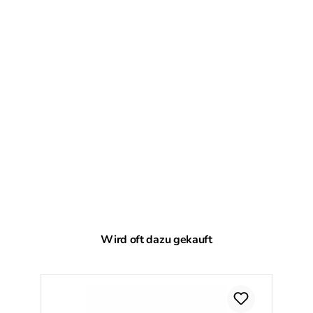
Produktgalerie überspringen
Wird oft dazu gekauft
Ra
%