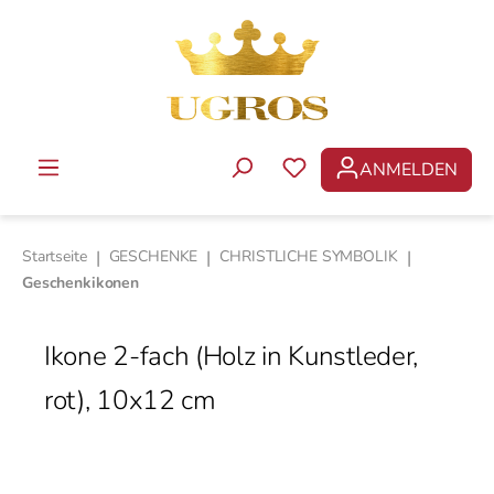
Zum Hauptinhalt springen
ANMELDEN
DU HAST 0 PRODUKTE 
Startseite
|
GESCHENKE
|
CHRISTLICHE SYMBOLIK
|
Geschenkikonen
Ikone 2-fach (Holz in Kunstleder,
rot), 10x12 cm
Bildergalerie überspringen