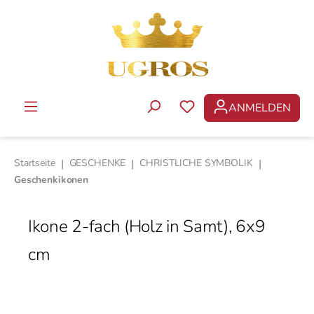
Zum Hauptinhalt springen
ANMELDEN
DU HAST 0 PRODUKTE 
Startseite
|
GESCHENKE
|
CHRISTLICHE SYMBOLIK
|
Geschenkikonen
Ikone 2-fach (Holz in Samt), 6x9
cm
Bildergalerie überspringen