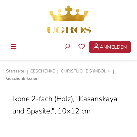
Zum Hauptinhalt springen
ANMELDEN
DU HAST 0 PRODUKTE 
Startseite
|
GESCHENKE
|
CHRISTLICHE SYMBOLIK
|
Geschenkikonen
Ikone 2-fach (Holz), "Kasanskaya
und Spasitel", 10x12 cm
Bildergalerie überspringen