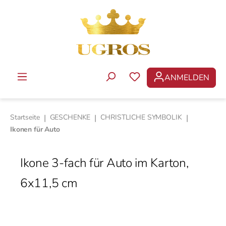
Zum Hauptinhalt springen
ANMELDEN
DU HAST 0 PRODUKTE 
Startseite
|
GESCHENKE
|
CHRISTLICHE SYMBOLIK
|
Ikonen für Auto
Ikone 3-fach für Auto im Karton,
6x11,5 cm
Bildergalerie überspringen