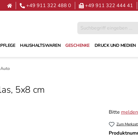
+49 911 322 488 0
+49 911 322 444 41
PFLEGE
HAUSHALTSWAREN
GESCHENKE
DRUCK UND MEDIEN
 Auto
glas, 5x8 cm
Bitte
melden 
Zum Merkzet
Produktnum