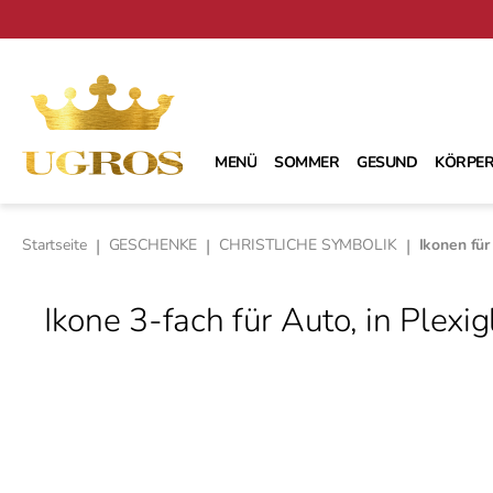
m Hauptinhalt springen
Zur Suche springen
Zur Hauptnavigation springen
MENÜ
SOMMER
GESUND
KÖRPER
Startseite
|
GESCHENKE
|
CHRISTLICHE SYMBOLIK
|
Ikonen für
Ikone 3-fach für Auto, in Plexi
Bildergalerie überspringen