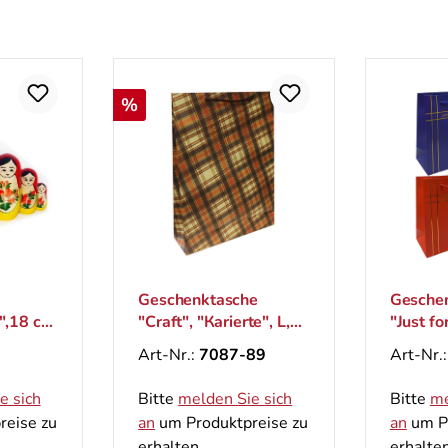
Rabatt
%
Geschenktasche
Gesche
",18 cm
"Craft", "Кarierte", L,
"Just fo
44x32 cm
cm
Art-Nr.:
7087-89
Art-Nr.
e sich
Bitte
melden Sie sich
Bitte
me
reise zu
an
um Produktpreise zu
an
um Pr
erhalten.
erhalten