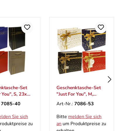
nktasche-Set
Geschenktasche-Set
r You", S, 23x18
"Just For You", M,
26x33 cm
:
7085-40
Art-Nr.:
7086-53
lden Sie sich
Bitte
melden Sie sich
oduktpreise zu
an
um Produktpreise zu
.
erhalten.