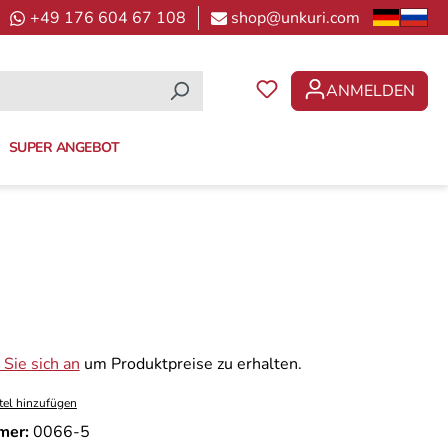
+49 176 604 67 108
shop@unkuri.com
ANMELDEN
DU HAST 0 PRODUKTE 
SUPER ANGEBOT
Sie sich an
um Produktpreise zu erhalten.
tel hinzufügen
mer:
0066-5