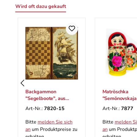
Wird oft dazu gekauft
Produktgalerie überspringen
Backgammon
Matröschka
"Segelboote", aus
"Semönovskaja
Holz, 600x600 mm
(5 Figuren)
Art-Nr.:
7820-15
Art-Nr.:
7877
Bitte
melden Sie sich
Bitte
melden Si
an
um Produktpreise zu
an
um Produktp
erhalten.
erhalten.