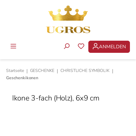
Zum Hauptinhalt springen
ANMELDEN
DU HAST 0 PRODUKTE 
Startseite
|
GESCHENKE
|
CHRISTLICHE SYMBOLIK
|
Geschenkikonen
Ikone 3-fach (Holz), 6x9 cm
Bildergalerie überspringen