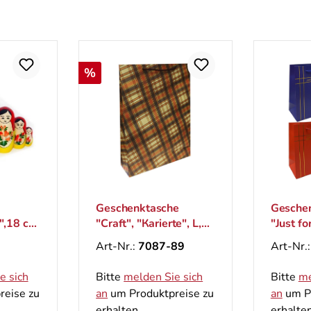
Rabatt
%
Geschenktasche
Gesche
",18 cm
"Craft", "Кarierte", L,
"Just fo
44x32 cm
cm
Art-Nr.:
7087-89
Art-Nr.
e sich
Bitte
melden Sie sich
Bitte
me
reise zu
an
um Produktpreise zu
an
um Pr
erhalten.
erhalten