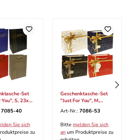
nktasche-Set
Geschenktasche-Set
r You", S, 23x18
"Just For You", M,
26x33 cm
:
7085-40
Art-Nr.:
7086-53
lden Sie sich
Bitte
melden Sie sich
oduktpreise zu
an
um Produktpreise zu
.
erhalten.