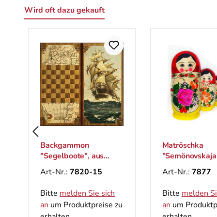
Wird oft dazu gekauft
Produktgalerie überspringen
Backgammon
Matröschka
"Segelboote", aus
"Semönovskaja
Holz, 600x600 mm
(5 Figuren)
Art-Nr.:
7820-15
Art-Nr.:
7877
Bitte
melden Sie sich
Bitte
melden Si
an
um Produktpreise zu
an
um Produktp
erhalten.
erhalten.