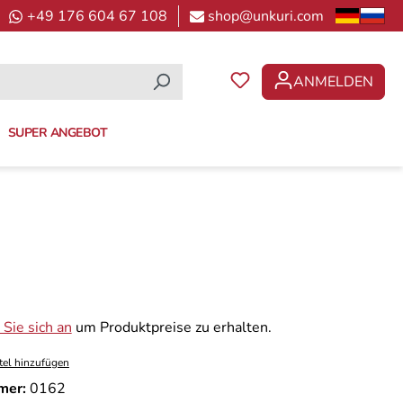
+49 176 604 67 108
shop@unkuri.com
ANMELDEN
DU HAST 0 PRODUKTE 
SUPER ANGEBOT
Sie sich an
um Produktpreise zu erhalten.
tel hinzufügen
mer:
0162