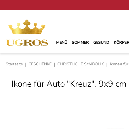
m Hauptinhalt springen
Zur Suche springen
Zur Hauptnavigation springen
MENÜ
SOMMER
GESUND
KÖRPER
Startseite
|
GESCHENKE
|
CHRISTLICHE SYMBOLIK
|
Ikonen für
Ikone für Auto "Kreuz", 9х9 cm
Bildergalerie überspringen