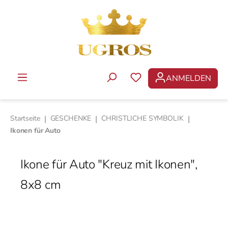
Zum Hauptinhalt springen
ANMELDEN
DU HAST 0 PRODUKTE 
Startseite
|
GESCHENKE
|
CHRISTLICHE SYMBOLIK
|
Ikonen für Auto
Ikone für Auto "Kreuz mit Ikonen",
8х8 cm
Bildergalerie überspringen