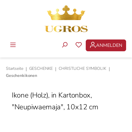
Zum Hauptinhalt springen
ANMELDEN
DU HAST 0 PRODUKTE 
Startseite
|
GESCHENKE
|
CHRISTLICHE SYMBOLIK
|
Geschenkikonen
Ikone (Holz), in Kartonbox,
"Neupiwaemaja", 10x12 cm
Bildergalerie überspringen