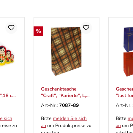
Rabatt
%
Geschenktasche
Gesche
",18 cm
"Craft", "Кarierte", L,
"Just fo
44x32 cm
cm
Art-Nr.:
7087-89
Art-Nr.
e sich
Bitte
melden Sie sich
Bitte
me
reise zu
an
um Produktpreise zu
an
um Pr
erhalten.
erhalten