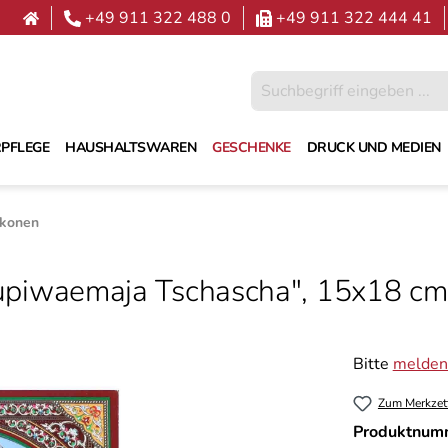
+49 911 322 488 0
+49 911 322 444 41
PFLEGE
HAUSHALTSWAREN
GESCHENKE
DRUCK UND MEDIEN
ikonen
Neupiwaemaja Tschascha", 15x18 cm
Bitte
melden 
Zum Merkzet
Produktnum