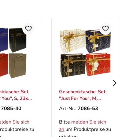
nktasche-Set
Geschenktasche-Set
r You", S, 23x18
"Just For You", M,
26x33 cm
:
7085-40
Art-Nr.:
7086-53
lden Sie sich
Bitte
melden Sie sich
oduktpreise zu
an
um Produktpreise zu
.
erhalten.