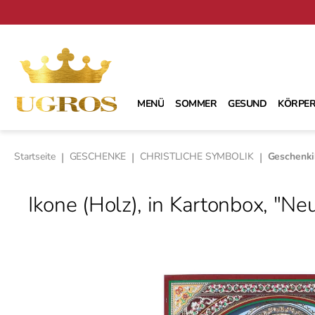
m Hauptinhalt springen
Zur Suche springen
Zur Hauptnavigation springen
MENÜ
SOMMER
GESUND
KÖRPER
Startseite
|
GESCHENKE
|
CHRISTLICHE SYMBOLIK
|
Geschenk
Ikone (Holz), in Kartonbox, "
Bildergalerie überspringen