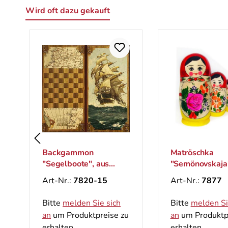
Wird oft dazu gekauft
Produktgalerie überspringen
Backgammon
Matröschka
"Segelboote", aus
"Semönovskaja
Holz, 600x600 mm
(5 Figuren)
Art-Nr.:
7820-15
Art-Nr.:
7877
Bitte
melden Sie sich
Bitte
melden Si
an
um Produktpreise zu
an
um Produktp
erhalten.
erhalten.