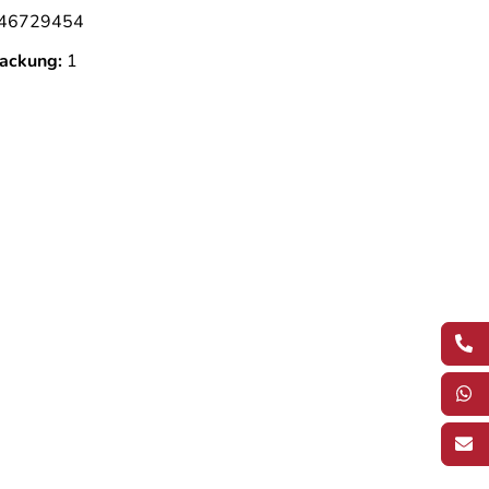
46729454
ackung:
1