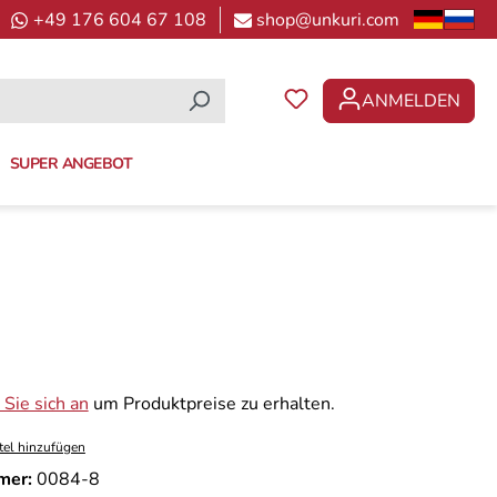
+49 176 604 67 108
shop@unkuri.com
ANMELDEN
DU HAST 0 PRODUKTE 
SUPER ANGEBOT
Sie sich an
um Produktpreise zu erhalten.
tel hinzufügen
mer:
0084-8