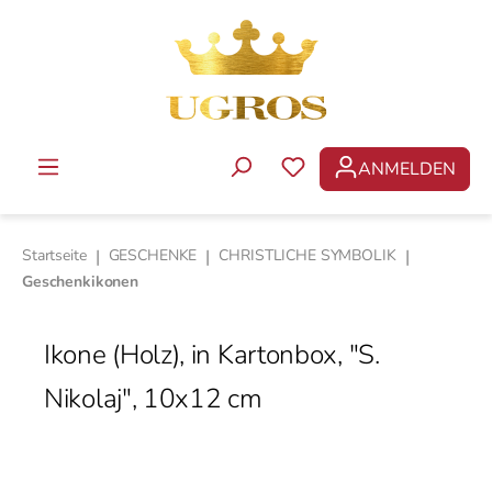
Zum Hauptinhalt springen
ANMELDEN
DU HAST 0 PRODUKTE 
Startseite
|
GESCHENKE
|
CHRISTLICHE SYMBOLIK
|
Geschenkikonen
Ikone (Holz), in Kartonbox, "S.
Nikolaj", 10x12 cm
Bildergalerie überspringen