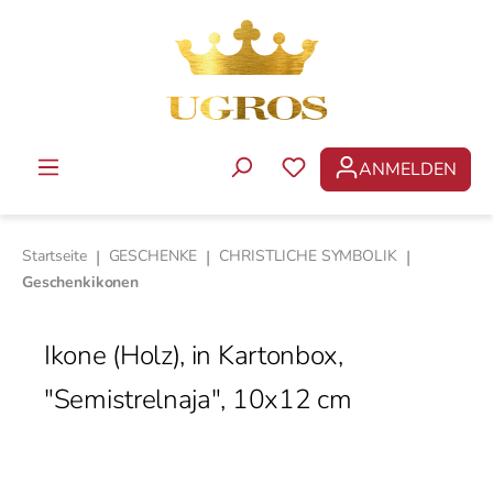
Zum Hauptinhalt springen
ANMELDEN
DU HAST 0 PRODUKTE 
Startseite
|
GESCHENKE
|
CHRISTLICHE SYMBOLIK
|
Geschenkikonen
Ikone (Holz), in Kartonbox,
"Semistrelnaja", 10x12 cm
Bildergalerie überspringen