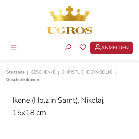
Zum Hauptinhalt springen
ANMELDEN
DU HAST 0 PRODUKTE 
Startseite
|
GESCHENKE
|
CHRISTLICHE SYMBOLIK
|
Geschenkikonen
Ikone (Holz in Samt), Nikolaj,
15x18 cm
Bildergalerie überspringen