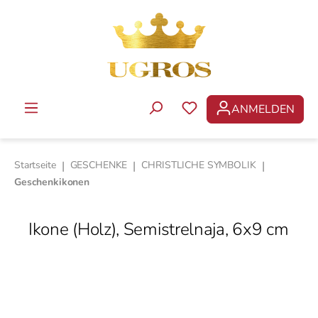
Zum Hauptinhalt springen
ANMELDEN
DU HAST 0 PRODUKTE 
Startseite
|
GESCHENKE
|
CHRISTLICHE SYMBOLIK
|
Geschenkikonen
Ikone (Holz), Semistrelnaja, 6x9 cm
Bildergalerie überspringen