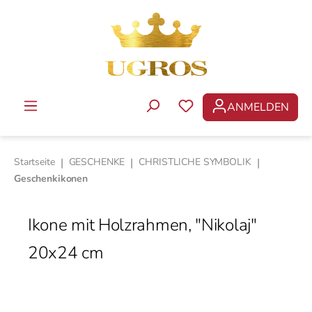
Zum Hauptinhalt springen
ANMELDEN
DU HAST 0 PRODUKTE 
Startseite
|
GESCHENKE
|
CHRISTLICHE SYMBOLIK
|
Geschenkikonen
Ikone mit Holzrahmen, "Nikolaj"
20x24 cm
Bildergalerie überspringen