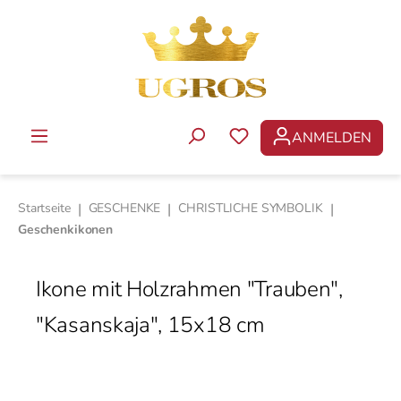
Zum Hauptinhalt springen
ANMELDEN
DU HAST 0 PRODUKTE 
Startseite
|
GESCHENKE
|
CHRISTLICHE SYMBOLIK
|
Geschenkikonen
Ikone mit Holzrahmen "Trauben",
"Kasanskaja", 15x18 cm
Bildergalerie überspringen