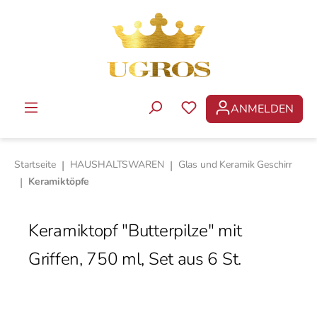
Zum Hauptinhalt springen
ANMELDEN
DU HAST 0 PRODUKTE 
Startseite
|
HAUSHALTSWAREN
|
Glas und Keramik Geschirr
|
Keramiktöpfe
Keramiktopf "Butterpilze" mit
Griffen, 750 ml, Set aus 6 St.
Bildergalerie überspringen