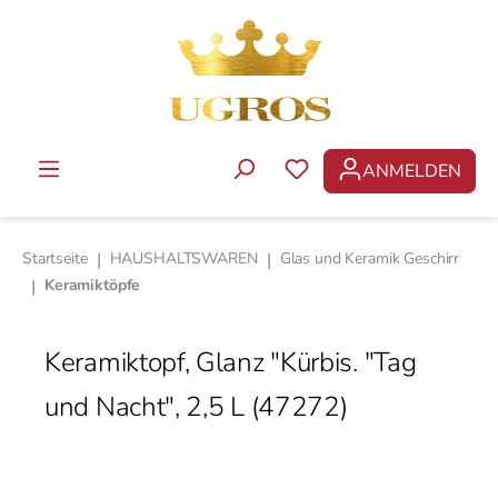
Zum Hauptinhalt springen
ANMELDEN
DU HAST 0 PRODUKTE 
Startseite
|
HAUSHALTSWAREN
|
Glas und Keramik Geschirr
|
Keramiktöpfe
Keramiktopf, Glanz "Kürbis. "Tag
und Nacht", 2,5 L (47272)
Bildergalerie überspringen