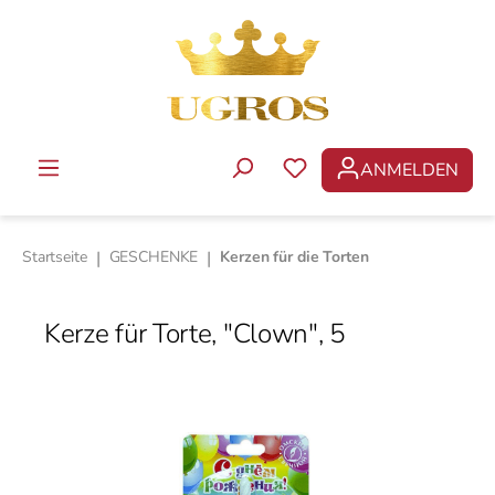
Zum Hauptinhalt springen
ANMELDEN
DU HAST 0 PRODUKTE 
Startseite
|
GESCHENKE
|
Kerzen für die Torten
Kerze für Torte, "Clown", 5
Bildergalerie überspringen