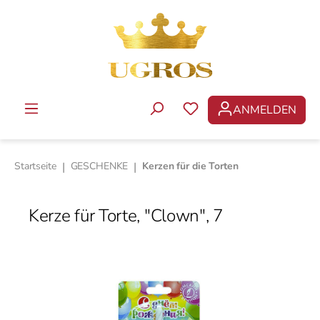
Zum Hauptinhalt springen
ANMELDEN
DU HAST 0 PRODUKTE 
Startseite
|
GESCHENKE
|
Kerzen für die Torten
Kerze für Torte, "Clown", 7
Bildergalerie überspringen