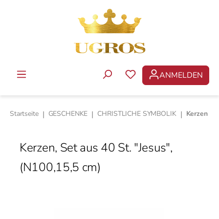
Zum Hauptinhalt springen
ANMELDEN
DU HAST 0 PRODUKTE 
Startseite
|
GESCHENKE
|
CHRISTLICHE SYMBOLIK
|
Kerzen
Kerzen, Set aus 40 St. "Jesus",
(N100,15,5 cm)
Bildergalerie überspringen