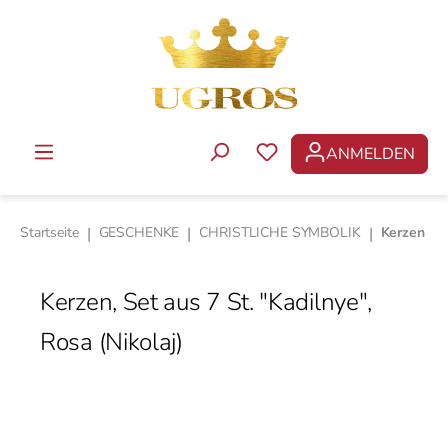
Zum Hauptinhalt springen
ANMELDEN
DU HAST 0 PRODUKTE 
Startseite
|
GESCHENKE
|
CHRISTLICHE SYMBOLIK
|
Kerzen
Kerzen, Set aus 7 St. "Kadilnye",
Rosa (Nikolaj)
Bildergalerie überspringen