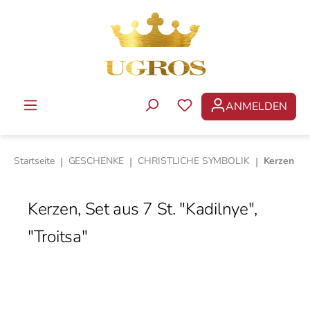
Zum Hauptinhalt springen
ANMELDEN
DU HAST 0 PRODUKTE 
Startseite
|
GESCHENKE
|
CHRISTLICHE SYMBOLIK
|
Kerzen
Kerzen, Set aus 7 St. "Kadilnye",
"Troitsa"
Bildergalerie überspringen