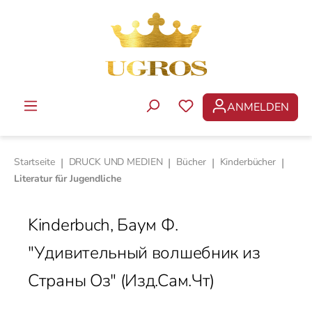
Zum Hauptinhalt springen
ANMELDEN
DU HAST 0 PRODUKTE 
Startseite
|
DRUCK UND MEDIEN
|
Bücher
|
Kinderbücher
|
Literatur für Jugendliche
Kinderbuch, Баум Ф.
"Удивительный волшебник из
Страны Оз" (Изд.Сам.Чт)