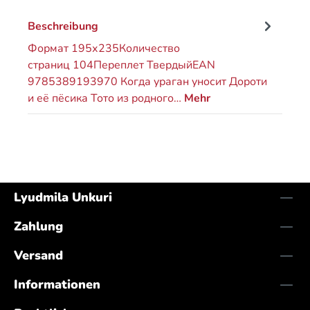
Beschreibung
Формат 195х235Количество
страниц 104Переплет ТвердыйEAN
9785389193970 Когда ураган уносит Дороти
и её пёсика Тото из родного…
Mehr
Lyudmila Unkuri
Zahlung
Versand
Informationen