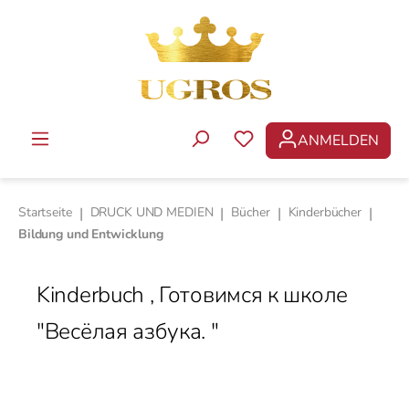
Zum Hauptinhalt springen
ANMELDEN
DU HAST 0 PRODUKTE 
Startseite
|
DRUCK UND MEDIEN
|
Bücher
|
Kinderbücher
|
Bildung und Entwicklung
Kinderbuch , Готовимся к школе
"Весёлая азбука. "
Bildergalerie überspringen