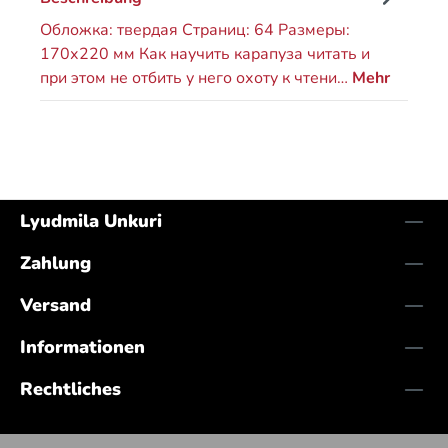
Обложка: твердая Страниц: 64 Размеры:
170х220 мм Как научить карапуза читать и
при этом не отбить у него охоту к чтени…
Mehr
Lyudmila Unkuri
Zahlung
Versand
Informationen
Rechtliches