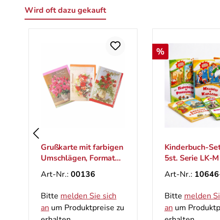
Wird oft dazu gekauft
Produktgalerie überspringen
Rabatt
%
Grußkarte mit farbigen
Kinderbuch-Set
Umschlägen, Format
5st. Serie LK-M
B6
Art-Nr.:
00136
Art-Nr.:
10646
Bitte
melden Sie sich
Bitte
melden Si
an
um Produktpreise zu
an
um Produktp
erhalten.
erhalten.