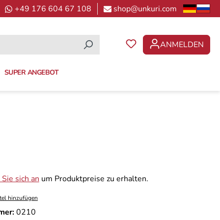
+49 176 604 67 108
shop@unkuri.com
ANMELDEN
DU HAST 0 PRODUKTE 
SUPER ANGEBOT
Sie sich an
um Produktpreise zu erhalten.
tel hinzufügen
mer:
0210