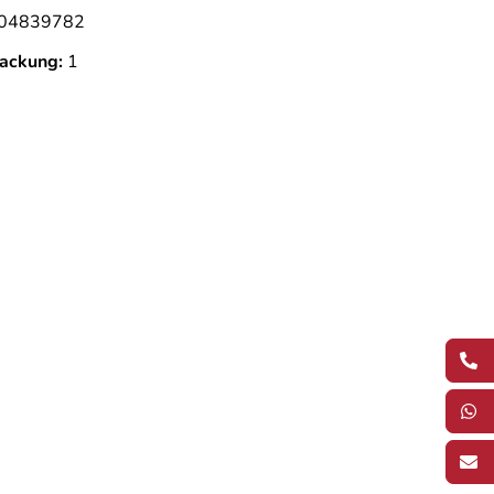
04839782
ackung:
1