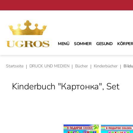
m Hauptinhalt springen
Zur Suche springen
Zur Hauptnavigation springen
MENÜ
SOMMER
GESUND
KÖRPER
Startseite
|
DRUCK UND MEDIEN
|
Bücher
|
Kinderbücher
|
Bild
Kinderbuch "Картонка", Set
Bildergalerie überspringen