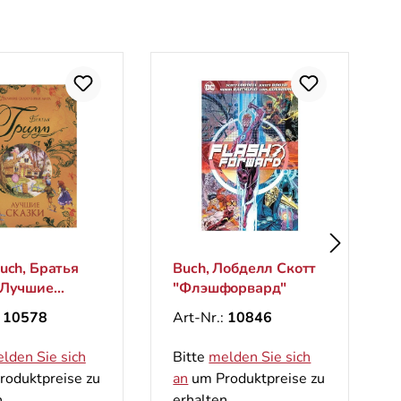
uch, Братья
Buch, Лобделл Скотт
 Лучшие
"Флэшфорвард"
 (Великие
:
10578
Art-Nr.:
10846
ники мира)
lden Sie sich
Bitte
melden Sie sich
oduktpreise zu
an
um Produktpreise zu
.
erhalten.