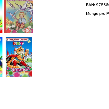
EAN:
97856
Menge pro P