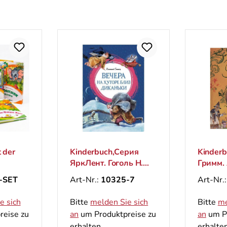
 der
Kinderbuch,Серия
Kinderb
ЯркЛент. Гоголь Н.
Гримм.
"Вечера на хуторе
сказки
-SET
Art-Nr.:
10325-7
Art-Nr.
близ Диканьки"
сказоч
e sich
Bitte
melden Sie sich
Bitte
me
reise zu
an
um Produktpreise zu
an
um Pr
erhalten.
erhalten