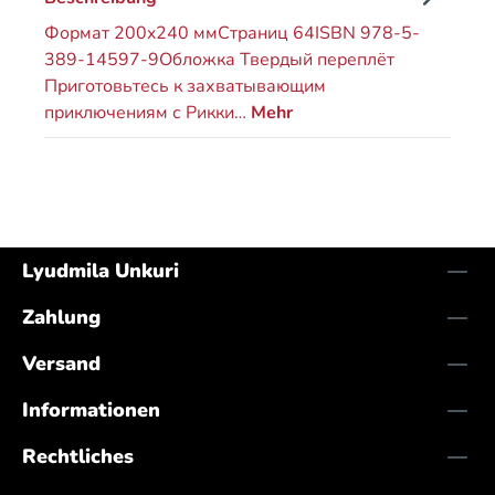
Формат 200x240 ммСтраниц 64ISBN 978-5-
389-14597-9Обложка Твердый переплёт
Приготовьтесь к захватывающим
приключениям с Рикки…
Mehr
Lyudmila Unkuri
Zahlung
Versand
Informationen
Rechtliches