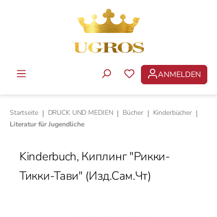
Zum Hauptinhalt springen
ANMELDEN
DU HAST 0 PRODUKTE 
Startseite
|
DRUCK UND MEDIEN
|
Bücher
|
Kinderbücher
|
Literatur für Jugendliche
Kinderbuch, Киплинг "Рикки-
Тикки-Тави" (Изд.Сам.Чт)
Bildergalerie überspringen