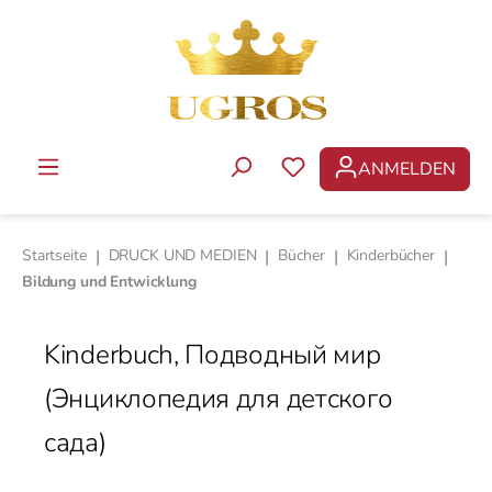
Zum Hauptinhalt springen
ANMELDEN
DU HAST 0 PRODUKTE 
Startseite
|
DRUCK UND MEDIEN
|
Bücher
|
Kinderbücher
|
Bildung und Entwicklung
Kinderbuch, Подводный мир
(Энциклопедия для детского
сада)