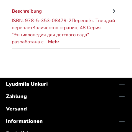
Beschreibung
ISBN: 978-5-353-08479-2Переплёт: Твердый
переплетКоличество страниц: 48 Серия
"Энциклопедия для детского сада"
разработана с…
Mehr
Lyudmila Unkuri
Zahlung
Versand
Informationen