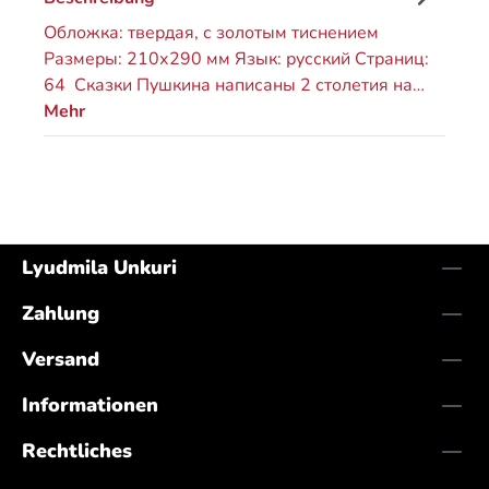
Обложка: твердая, с золотым тиснением
Размеры: 210х290 мм Язык: русский Страниц:
64 Сказки Пушкина написаны 2 столетия на…
Mehr
Lyudmila Unkuri
Zahlung
Versand
Informationen
Rechtliches