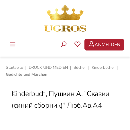
Zum Hauptinhalt springen
ANMELDEN
DU HAST 0 PRODUKTE 
Startseite
|
DRUCK UND MEDIEN
|
Bücher
|
Kinderbücher
|
Gedichte und Märchen
Kinderbuch, Пушкин А. "Сказки
(синий сборник)" Люб.Ав.А4
Bildergalerie überspringen