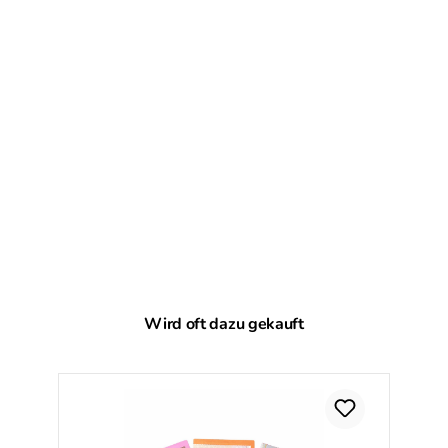
Produktgalerie überspringen
Wird oft dazu gekauft
Ra
%