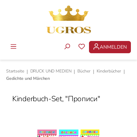
Zum Hauptinhalt springen
ANMELDEN
DU HAST 0 PRODUKTE 
Startseite
|
DRUCK UND MEDIEN
|
Bücher
|
Kinderbücher
|
Gedichte und Märchen
Kinderbuch-Set, "Прописи"
Bildergalerie überspringen