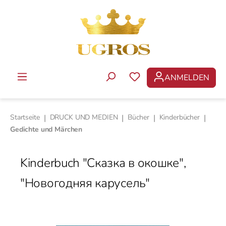
Zum Hauptinhalt springen
ANMELDEN
DU HAST 0 PRODUKTE 
Startseite
|
DRUCK UND MEDIEN
|
Bücher
|
Kinderbücher
|
Gedichte und Märchen
Kinderbuch "Сказка в окошке",
"Новогодняя карусель"
Bildergalerie überspringen