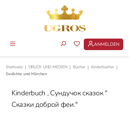
Zum Hauptinhalt springen
ANMELDEN
DU HAST 0 PRODUKTE 
Startseite
|
DRUCK UND MEDIEN
|
Bücher
|
Kinderbücher
|
Gedichte und Märchen
Kinderbuch , Сундучок сказок "
Сказки доброй феи."
Bildergalerie überspringen