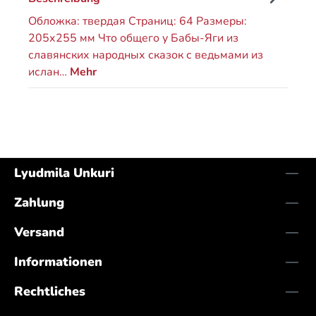
Обложка: твердая Страниц: 64 Размеры:
205х255 мм Что общего у Бабы-Яги из
славянских народных сказок с ведьмами из
ислан…
Mehr
Lyudmila Unkuri
Zahlung
Versand
Informationen
Rechtliches