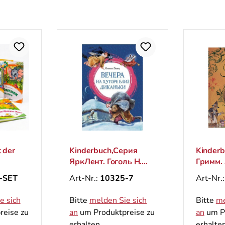
Kinderbuch,Серия
Kinderbuch, Бр
ЯркЛент. Гоголь Н.
Гримм. Лучши
"Вечера на хуторе
сказки (Велик
Art-Nr.:
10325-7
Art-Nr.:
10578
близ Диканьки"
сказочники ми
Bitte
melden Sie sich
Bitte
melden Si
u
an
um Produktpreise zu
an
um Produktpr
erhalten.
erhalten.