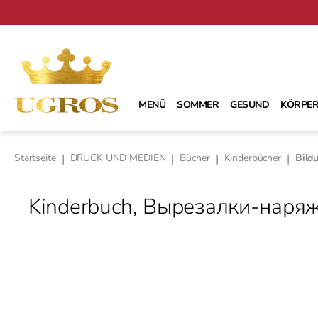
m Hauptinhalt springen
Zur Suche springen
Zur Hauptnavigation springen
MENÜ
SOMMER
GESUND
KÖRPER
Startseite
|
DRUCK UND MEDIEN
|
Bücher
|
Kinderbücher
|
Bild
Kinderbuch, Вырезалки-наря
Bildergalerie überspringen