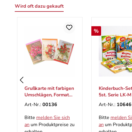
Wird oft dazu gekauft
Produktgalerie überspringen
Rabatt
%
Grußkarte mit farbigen
Kinderbuch-Set der
Umschlägen, Format
5st. Serie LK-M
B6
Art-Nr.:
00136
Art-Nr.:
10646-SET
Bitte
melden Sie sich
Bitte
melden Sie sich
an
um Produktpreise zu
an
um Produktpreise z
erhalten.
erhalten.