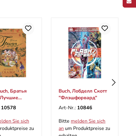
атья
Buch, Лобделл Скотт
Zeitschr
е
"Флэшфорвард"
Skanwor
ие
Skanwo
Art-Nr.:
10846
Art-Nr.
ра)
e sich
Bitte
melden Sie sich
Bitte
me
eise zu
an
um Produktpreise zu
an
um Pr
erhalten.
erhalten