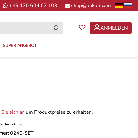
+49 176 604 67 108
shop@unkuri.com
ANMELDEN
DU HAST 0 PRODUKTE 
SUPER ANGEBOT
Sie sich an
um Produktpreise zu erhalten.
tel hinzufügen
mer:
0240-SET