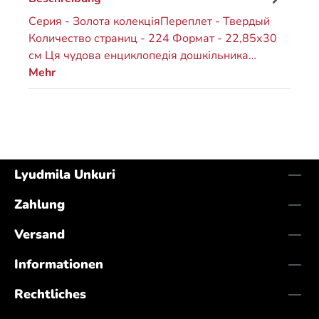
Серия - Золота колекціяПереплет - Твердый
Количество страниц - 224 Формат - 22,85х30
см Ця чудова енциклопедія дошкільника…
Mehr
Lyudmila Unkuri
Zahlung
Versand
Informationen
Rechtliches