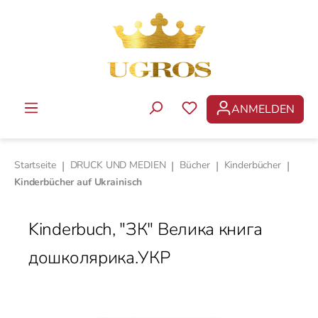
Zum Hauptinhalt springen
ANMELDEN
DU HAST 0 PRODUKTE 
Startseite
|
DRUCK UND MEDIEN
|
Bücher
|
Kinderbücher
|
Kinderbücher auf Ukrainisch
Kinderbuch, "ЗК" Велика книга
дошколярика.УКР
Bildergalerie überspringen